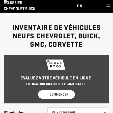
EN
INVENTAIRE DE VÉHICULES
NEUFS CHEVROLET, BUICK,
GMC, CORVETTE
ÉVALUEZ VOTRE VÉHICULE EN LIGNE
ESTIMATION GRATUITE ET IMMÉDIATE !
COMMENCER
123 véhicules